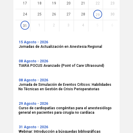
17
18
19
20
21
22
23
24
25
26
27
28
30
29
1
2
3
4
5
6
31
15 Agosto - 2026
Jornadas de Actualización en Anestesia Regional
08 Agosto - 2026
TIARA POCUS Avanzado (Point of Care Ultrasound)
08 Agosto - 2026
Jornada de Simulación de Eventos Críticos: Habilidades
No Técnicas en Gestión de Crisis Perioperatorias
29 Agosto - 2026
Curso de cardiopatías congénitas para el anestesiólogo
general en pacientes para cirugía no cardíaca
31 Agosto - 2026
Webinar: Introducción a búsquedas bibliográficas