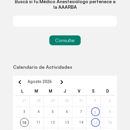
Buscá si tu Médico Anestesiólogo pertenece a
la AAARBA
Consultar
Calendario de Actividades
Agosto 2026
L
M
M
J
V
S
D
27
28
29
30
31
1
2
3
4
5
6
7
9
8
11
12
13
14
16
10
15