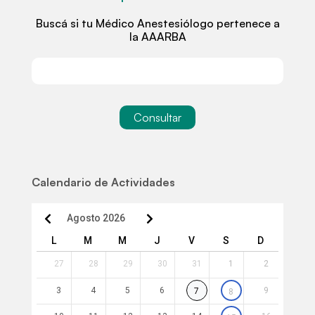
Buscá si tu Médico Anestesiólogo pertenece a
la AAARBA
Consultar
Calendario de Actividades
Agosto 2026
L
M
M
J
V
S
D
27
28
29
30
31
1
2
3
4
5
6
9
7
8