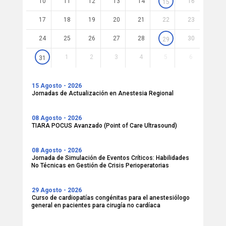
10
11
12
13
14
16
15
17
18
19
20
21
22
23
24
25
26
27
28
30
29
1
2
3
4
5
6
31
15 Agosto - 2026
Jornadas de Actualización en Anestesia Regional
08 Agosto - 2026
TIARA POCUS Avanzado (Point of Care Ultrasound)
08 Agosto - 2026
Jornada de Simulación de Eventos Críticos: Habilidades
No Técnicas en Gestión de Crisis Perioperatorias
29 Agosto - 2026
Curso de cardiopatías congénitas para el anestesiólogo
general en pacientes para cirugía no cardíaca